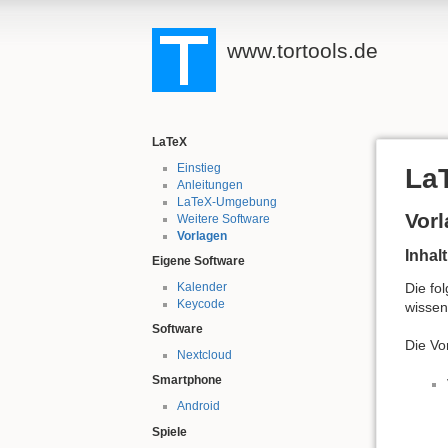
www.tortools.de
LaTeX
Einstieg
La
Anleitungen
LaTeX-Umgebung
Vorl
Weitere Software
Vorlagen
Inhalt
Eigene Software
Die fo
Kalender
Keycode
wissen
Software
Die Vo
Nextcloud
Smartphone
Android
Spiele