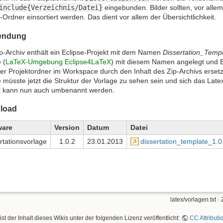
include{Verzeichnis/Datei}
eingebunden. Bilder sollten, vor allem
l-Ordner einsortiert werden. Das dient vor allem der Übersichtlichkeit.
endung
p-Archiv enthält ein Eclipse-Projekt mit dem Namen
Dissertation_Temp
 (
LaTeX-Umgebung Eclipse4LaTeX
) mit diesem Namen angelegt und E
er Projektordner im Workspace durch den Inhalt des Zip-Archivs erset
e müsste jetzt die Struktur der Vorlage zu sehen sein und sich das La
t kann nun auch umbenannt werden.
load
ware
Version
Datum
Datei
rtationsvorlage
1.0.2
23.01.2013
dissertation_template_1.0.
latex/vorlagen.txt
· 
ist der Inhalt dieses Wikis unter der folgenden Lizenz veröffentlicht:
CC Attributi