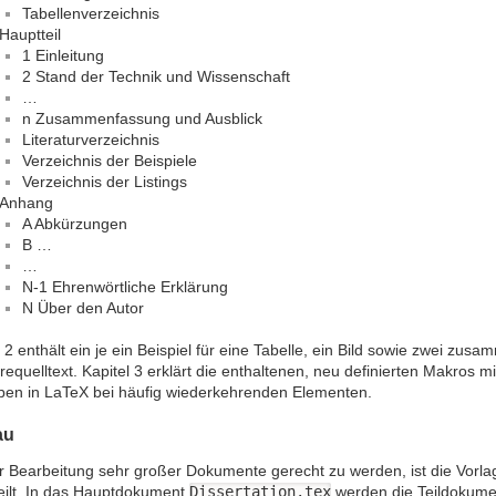
Tabellenverzeichnis
Hauptteil
1 Einleitung
2 Stand der Technik und Wissenschaft
…
n Zusammenfassung und Ausblick
Literaturverzeichnis
Verzeichnis der Beispiele
Verzeichnis der Listings
Anhang
A Abkürzungen
B …
…
N-1 Ehrenwörtliche Erklärung
N Über den Autor
l 2 enthält ein je ein Beispiel für eine Tabelle, ein Bild sowie zwei zu
requelltext. Kapitel 3 erklärt die enthaltenen, neu definierten Makros mi
ben in LaTeX bei häufig wiederkehrenden Elementen.
au
 Bearbeitung sehr großer Dokumente gerecht zu werden, ist die Vorl
eilt. In das Hauptdokument
Dissertation.tex
werden die Teildokume