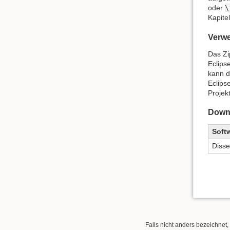
oder
\
Kapite
Verw
Das Zi
Eclipse
kann d
Eclips
Projek
Down
Soft
Disse
Falls nicht anders bezeichnet, 